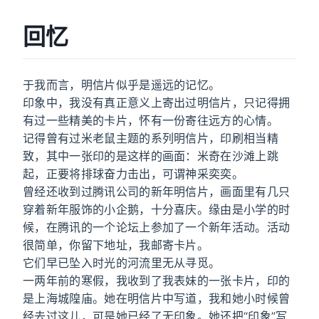
回忆
于我而言，明信片似乎是遥远的记忆。
印象中，我没有真正意义上寄出过明信片，只记得拥
有过一些精美的卡片，怀有一份寄往远方的心情。
记得曾有过米老鼠主题的系列明信片，印刷相当精
致，其中一张印的是这样的画面：米奇在沙滩上跳
起，正要将排球奋力击出，可谓神采奕奕。
曾经还收到过腾讯公司的新年明信片，画面里有几只
穿着新年服饰的小企鹅，十分喜庆。缘由是小学的时
候，在腾讯的一个论坛上参加了一个新年活动。活动
很简单，你留下地址，我邮寄卡片。
它们早已坠入时光的河流里无从寻觅。
一两年前的寒假，我收到了我表妹的一张卡片，印的
是上海城隍庙。她在明信片中写道，我和她小时候曾
经去过这儿，可是她已经了无印象。她还把“印象”写