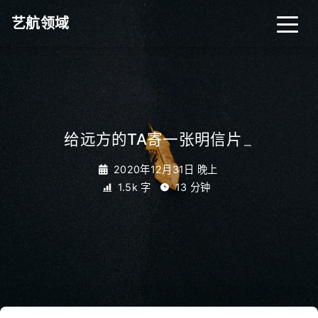
艺航领域
首页
归档
分类
给远方的TA寄一张明信片
_
标签
关于
搜索
2020年12月31日 晚上
1.5k 字
13 分钟
关灯